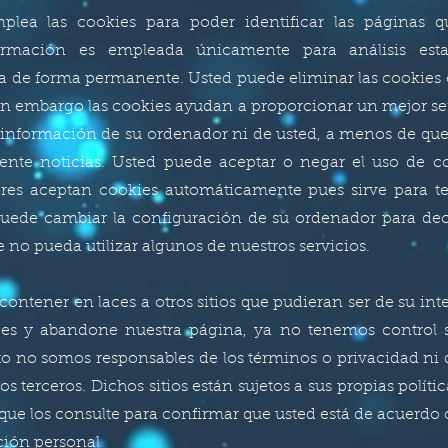
plea las cookies para poder identificar las páginas q
formación es empleada únicamente para análisis esta
a de forma permanente. Usted puede eliminar las cookie
n embargo las cookies ayudan a proporcionar un mejor serv
información de su ordenador ni de usted, a menos de que u
ente noticias. Usted puede aceptar o negar el uso de c
es aceptan cookies automáticamente pues sirve para te
ede cambiar la configuración de su ordenador para decli
e no pueda utilizar algunos de nuestros servicios.
 contener en laces a otros sitios que pudieran ser de su int
ces y abandone nuestra página, ya no tenemos control so
nto no somos responsables de los términos o privacidad ni 
ios terceros. Dichos sitios están sujetos a sus propias políti
ue los consulte para confirmar que usted está de acuerdo 
ción personal