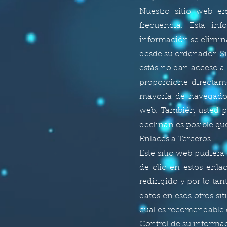
Nuestro sitio web em
frecuencia. Esta in
información se elimin
desde su ordenador. Si
estás no dan acceso a 
proporcione directam
mayoría de navegador
web. También usted pu
declinan es posible qu
Enlaces a Terceros
Este sitio web pudiera
de clic en estos enla
redirigido y por lo ta
datos en esos otros sit
cual es recomendable q
Control de su informa