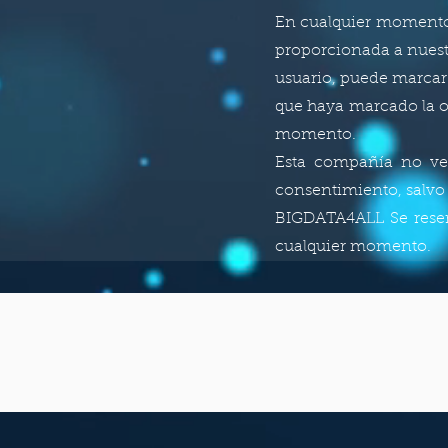
En cualquier momento u
proporcionada a nuestr
usuario, puede marcar
que haya marcado la op
momento.
Esta compañía no ven
consentimiento, salvo 
BIGDATA4ALL Se reserv
cualquier momento.