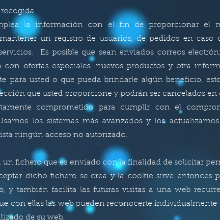
 recogida
plea la información con el fin de proporcionar el me
 mantener un registro de usuarios, de pedidos en caso 
servicios. Es posible que sean enviados correos electró
io con ofertas especiales, nuevos productos y otra inform
e para usted o que pueda brindarle algún beneficio, esto
irección que usted proporcione y podrán ser cancelados e
ltamente comprometido para cumplir con el compro
Usamos los sistemas más avanzados y los actualizamo
ista ningún acceso no autorizado.
a un fichero que es enviado con la finalidad de solicitar p
ceptar dicho fichero se crea y la cookie sirve entonces 
b, y también facilita las futuras visitas a una web recur
que con ellas las web pueden reconocerte individualmente y
lizado de su web.