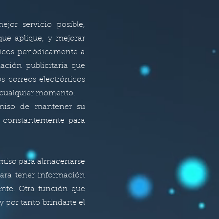
jor servicio posible,
que aplique, y mejorar
nicos periódicamente a
ación publicitaria que
s correos electrónicos
n cualquier momento.
miso de mantener su
s constantemente para
ermiso para almacenarse
para tener información
rente. Otra función que
 por tanto brindarte el